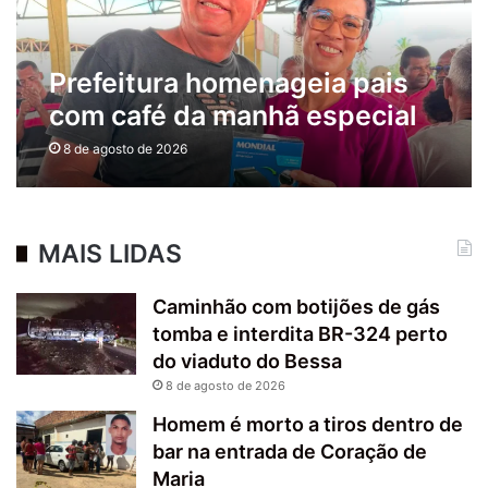
Prefeitura homenageia pais
com café da manhã especial
na Feira Livre de Conceição
8 de agosto de 2026
do Jacuípe
MAIS LIDAS
Caminhão com botijões de gás
tomba e interdita BR-324 perto
do viaduto do Bessa
8 de agosto de 2026
Homem é morto a tiros dentro de
bar na entrada de Coração de
Maria