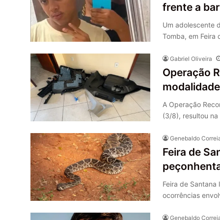
frente a ba
Um adolescente de 
Tomba, em Feira
Gabriel Oliveira
Operação R
modalidade 
A Operação Recone
(3/8), resultou 
Genebaldo Correi
Feira de Sa
peçonhenta
Feira de Santana 
ocorrências envo
Genebaldo Correi