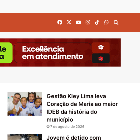
Facebook
X
YouTube
Instagram
TikTok
WhatsApp
Procurar
Gestão Kley Lima leva
Coração de Maria ao maior
IDEB da história do
município
7 de agosto de 2026
Jovem é detido com