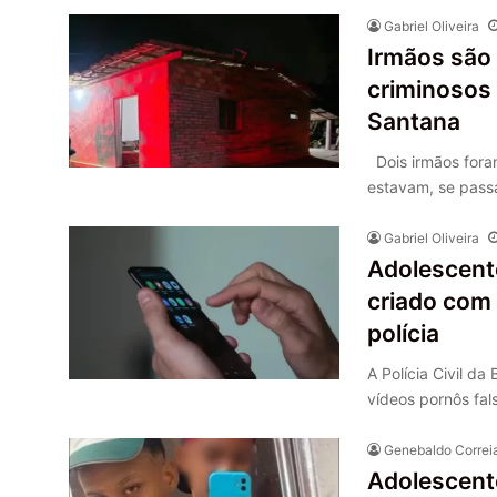
Gabriel Oliveira
Irmãos são
criminosos 
Santana
Dois irmãos foram
estavam, se passa
Gabriel Oliveira
Adolescente
criado com
polícia
A Polícia Civil da
vídeos pornôs fa
Genebaldo Correi
Adolescent