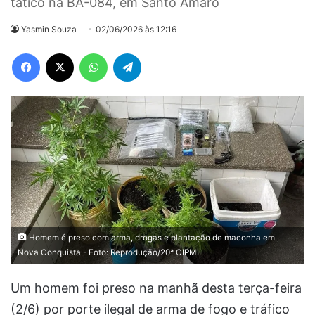
tático na BA-084, em Santo Amaro
Yasmin Souza
02/06/2026 às 12:16
Facebook
X
WhatsApp
Telegram
Homem é preso com arma, drogas e plantação de maconha em
Nova Conquista - Foto: Reprodução/20ª CIPM
Um homem foi preso na manhã desta terça-feira
(2/6) por porte ilegal de arma de fogo e tráfico