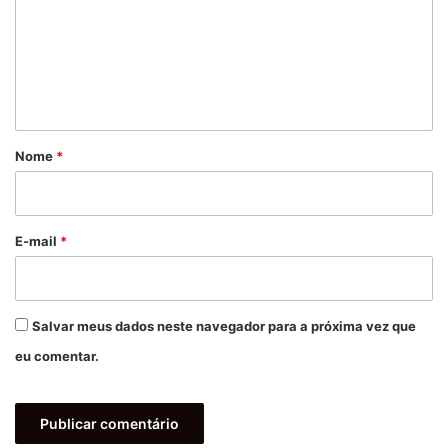
e
n
t
á
r
Nome
*
i
o
*
E-mail
*
Salvar meus dados neste navegador para a próxima vez que
eu comentar.