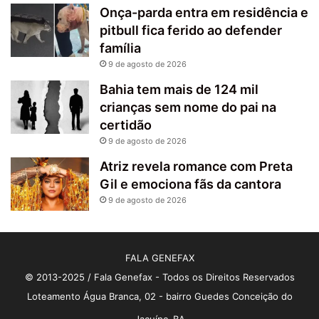
Onça-parda entra em residência e
pitbull fica ferido ao defender
família
9 de agosto de 2026
Bahia tem mais de 124 mil
crianças sem nome do pai na
certidão
9 de agosto de 2026
Atriz revela romance com Preta
Gil e emociona fãs da cantora
9 de agosto de 2026
FALA GENEFAX
© 2013-2025 / Fala Genefax - Todos os Direitos Reservados
Loteamento Água Branca, 02 - bairro Guedes Conceição do