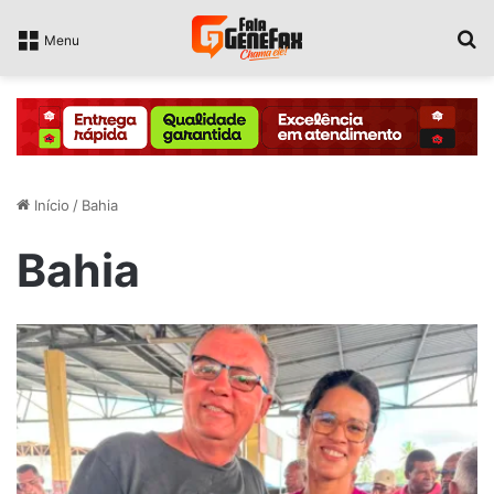
P
Menu
Início
/
Bahia
Bahia