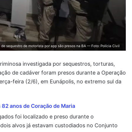
de sequestro de motorista por app são presos na BA — Foto: Polícia Civil
riminosa investigada por sequestros, torturas,
ltação de cadáver foram presos durante a Operação
 terça-feira (2/6), em Eunápolis, no extremo sul da
s 82 anos de Coração de Maria
ados foi localizado e preso durante o
dois alvos já estavam custodiados no Conjunto