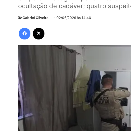
ocultação de cadáver; quatro suspei
Gabriel Oliveira
02/06/2026 às 14:40
Facebook
X