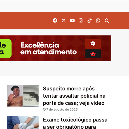
Facebook
X
YouTube
Instagram
TikTok
WhatsApp
Procurar
Suspeito morre após
tentar assaltar policial na
porta de casa; veja vídeo
7 de agosto de 2026
Exame toxicológico passa
a ser obrigatório para