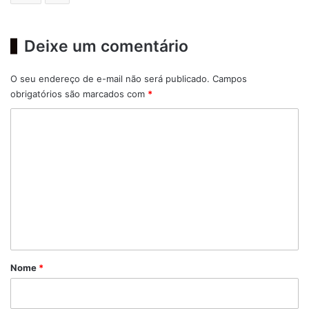
Deixe um comentário
O seu endereço de e-mail não será publicado.
Campos
obrigatórios são marcados com
*
C
o
m
e
n
t
á
r
Nome
*
i
o