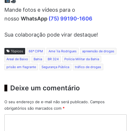
Mande fotos e vídeos para o
nosso
WhatsApp
(75) 99190-1606
Sua colaboração pode virar destaque!
Tópicos
66ª CIPM
Ame´lia Rodrigues
apreensão de drogas
Areal de Baixo
Bahia
BR 324
Polícia Militar da Bahia
prisão em flagrante
Segurança Pública
tráfico de drogas
Deixe um comentário
O seu endereço de e-mail não será publicado.
Campos
obrigatórios são marcados com
*
C
o