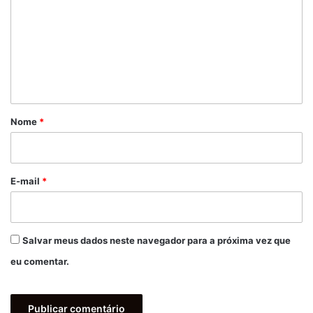
m
e
n
t
á
r
Nome
*
i
o
*
E-mail
*
Salvar meus dados neste navegador para a próxima vez que
eu comentar.