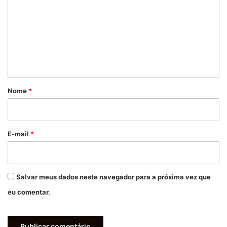
m
e
n
t
á
r
Nome
*
i
o
*
E-mail
*
Salvar meus dados neste navegador para a próxima vez que
eu comentar.