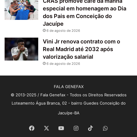
CRAS promove café da manhã
especial em homenagem ao Dia
dos Pais em Conceição do
Jacuípe
6 de agosto de 2026
Vini Jr renova contrato com o
Real Madrid até 2032 após
valorização salarial
6 de agosto de 2026
FALA GENEFAX
© 2013-2025 / Fala Genefax - Todos os Direitos Reservados
Loteamento Água Branca, 02 - bairro Guedes Conceição do
Jacuípe-BA
Facebook
X
YouTube
Instagram
TikTok
WhatsApp