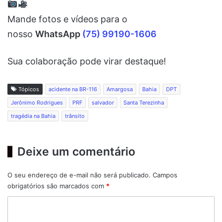
Mande fotos e vídeos para o
nosso
WhatsApp
(75) 99190-1606
Sua colaboração pode virar destaque!
Tópicos
acidente na BR-116
Amargosa
Bahia
DPT
Jerônimo Rodrigues
PRF
salvador
Santa Terezinha
tragédia na Bahia
trânsito
Deixe um comentário
O seu endereço de e-mail não será publicado.
Campos
obrigatórios são marcados com
*
C
o