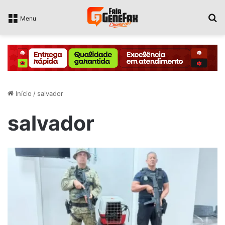
P
Menu
Início
/
salvador
salvador