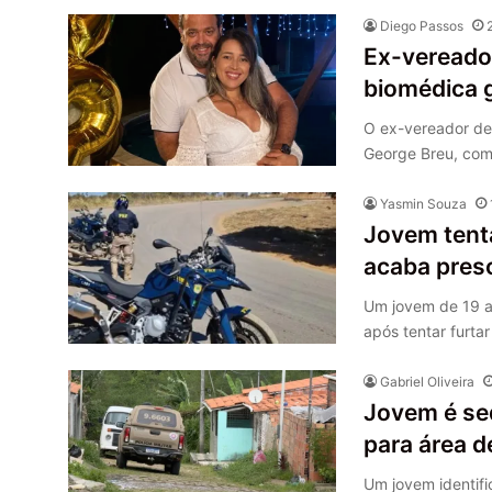
Diego Passos
Ex-vereador
biomédica 
O ex-vereador de
George Breu, come
Yasmin Souza
Jovem tenta
acaba pres
Um jovem de 19 an
após tentar furta
Gabriel Oliveira
Jovem é se
para área 
Um jovem identifi