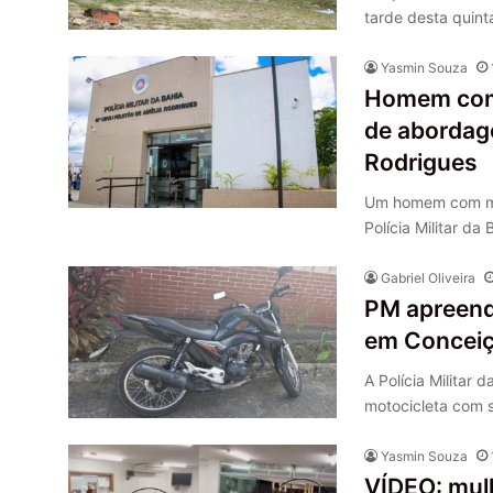
tarde desta quint
Yasmin Souza
Homem com 
de abordag
Rodrigues
Um homem com man
Polícia Militar d
Gabriel Oliveira
PM apreend
em Conceiç
A Polícia Militar
motocicleta com 
Yasmin Souza
VÍDEO: mulh