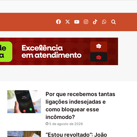
Facebook
X
YouTube
Instagram
TikTok
WhatsApp
Procurar
Por que recebemos tantas
ligações indesejadas e
como bloquear esse
incômodo?
5 de agosto de 2026
“Estou revoltado”: João