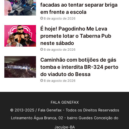
facadas ao tentar separar briga
em frente a escola
8 de agosto de 2026
É hoje! Pagodinho Me Leva
promete lotar o Taberna Pub
neste sábado
8 de agosto de 2026
Caminhão com botijões de gás
tomba e interdita BR-324 perto
do viaduto do Bessa
8 de agosto de 2026
FALA GENEFAX
© 2013-2025 / Fala Genefax - Todos os Direitos Reservados
Loteamento Água Branca, 02 - bairro Guedes Conceição do
Jacuípe-BA