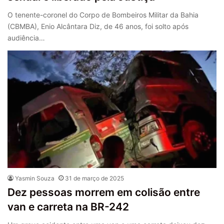
O tenente-coronel do Corpo de Bombeiros Militar da Bahia
(CBMBA), Enio Alcântara Diz, de 46 anos, foi solto após
audiência…
Yasmin Souza
31 de março de 2025
Dez pessoas morrem em colisão entre
van e carreta na BR-242