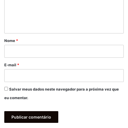
e
n
t
á
r
Nome
*
i
o
*
E-mail
*
Salvar meus dados neste navegador para a próxima vez que
eu comentar.