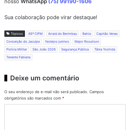
nosso
WhatsApp
(75) 99190-1606
Sua colaboração pode virar destaque!
Tópicos
66ª CIPM
Arraiá do Berimbau
Bahia
Capitão Venas
Conceição do Jacuípe
festejos juninos
Major Rosuilson
Polícia Militar
São João 2026
Segurança Pública
Tânia Yoshida
Tenente Fabiana
Deixe um comentário
O seu endereço de e-mail não será publicado.
Campos
obrigatórios são marcados com
*
C
o
m