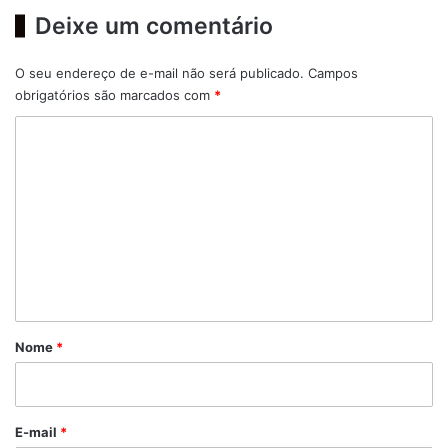
Deixe um comentário
O seu endereço de e-mail não será publicado.
Campos
obrigatórios são marcados com
*
C
o
m
e
n
t
á
r
Nome
*
i
o
*
E-mail
*