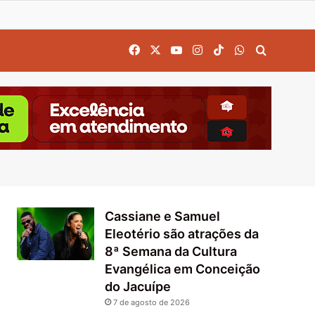
Facebook
X
YouTube
Instagram
TikTok
WhatsApp
Procurar
Cassiane e Samuel
Eleotério são atrações da
8ª Semana da Cultura
Evangélica em Conceição
do Jacuípe
7 de agosto de 2026