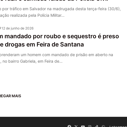
o por tráfico em Salvador na madrugada desta terça-feira (30/6),
ção realizada pela Polícia Militar…
12 de junho de 2026
mandado por roubo e sequestro é preso
e drogas em Feira de Santana
res prenderam um homem com mandado de prisão em aberto na
), no bairro Gabriela, em Feira de…
REGAR MAIS
Facebook
X
YouTube
Instagram
TikTok
WhatsApp
Loteament