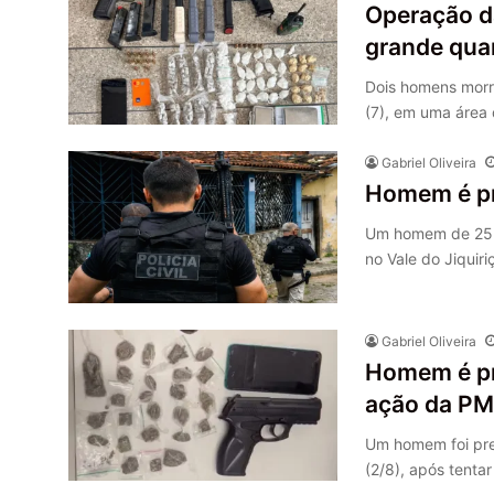
Operação d
grande qua
Dois homens morr
(7), em uma área 
Gabriel Oliveira
Homem é pr
Um homem de 25 a
no Vale do Jiquir
Gabriel Oliveira
Homem é pr
ação da PM
Um homem foi pre
(2/8), após tenta