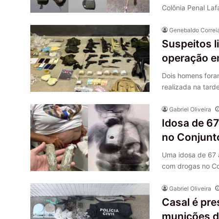
Colônia Penal Laf
Genebaldo Correi
Suspeitos l
operação e
Dois homens foram
realizada na tard
Gabriel Oliveira
Idosa de 67
no Conjunt
Uma idosa de 67 a
com drogas no Co
Gabriel Oliveira
Casal é pre
munições de