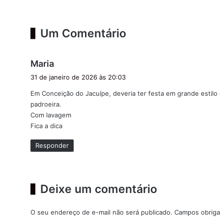
Um Comentário
d
Maria
i
31 de janeiro de 2026 às 20:03
s
Em Conceição do Jacuípe, deveria ter festa em grande estil
s
padroeira.
e
Com lavagem
:
Fica a dica
Responder
Deixe um comentário
O seu endereço de e-mail não será publicado.
Campos obriga