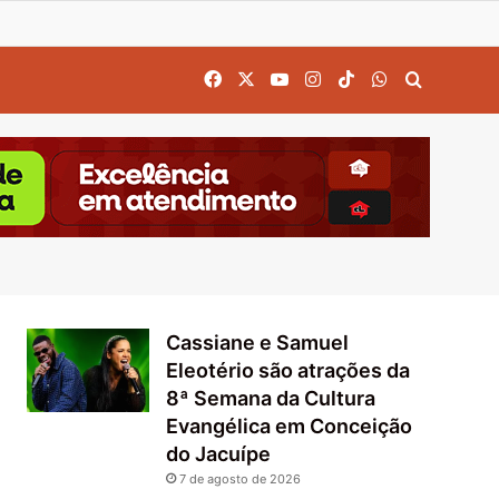
Facebook
X
YouTube
Instagram
TikTok
WhatsApp
Procurar
Cassiane e Samuel
Eleotério são atrações da
8ª Semana da Cultura
Evangélica em Conceição
do Jacuípe
7 de agosto de 2026