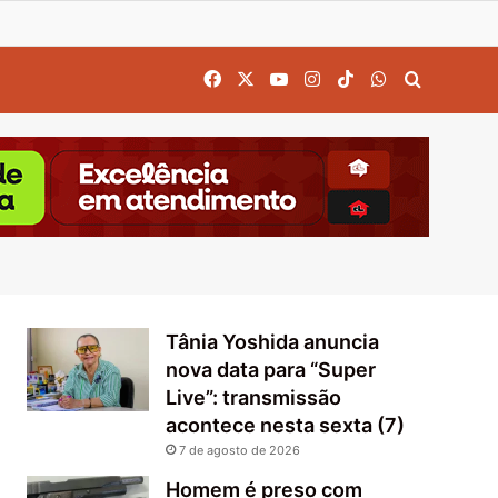
Facebook
X
YouTube
Instagram
TikTok
WhatsApp
Procurar
Tânia Yoshida anuncia
nova data para “Super
Live”: transmissão
acontece nesta sexta (7)
7 de agosto de 2026
Homem é preso com