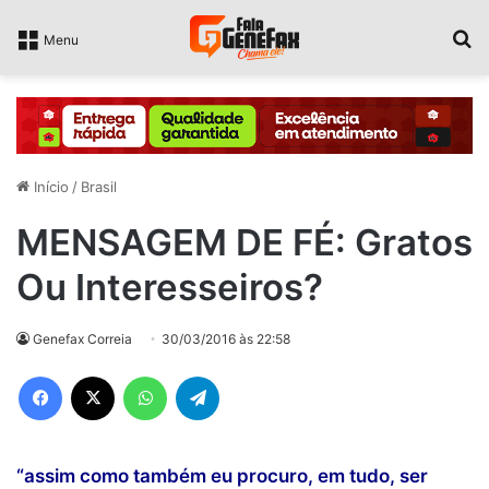
P
Menu
Início
/
Brasil
MENSAGEM DE FÉ: Gratos
Ou Interesseiros?
Genefax Correia
30/03/2016 às 22:58
Facebook
X
WhatsApp
Telegram
“assim como também eu procuro, em tudo, ser