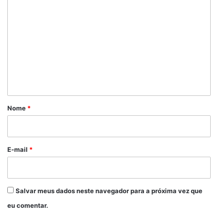
C
o
m
e
n
t
á
r
Nome
*
i
o
*
E-mail
*
Salvar meus dados neste navegador para a próxima vez que
eu comentar.