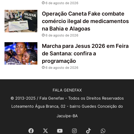
6 de agosto de 2026
Operação Caneta Fake combate
comércio ilegal de medicamentos
na Bahia e Alagoas
6 de agosto de 2026
Marcha para Jesus 2026 em Feira
de Santana: confira a
programação
6 de agosto de 2026
FALA GENEFAX
© 2013-2025 / Fala Genefax - Todos os Direitos Reservados
Loteamento Água Branca, 02 - bairro Guedes Conceição do
Jacuípe-BA
Facebook
X
YouTube
Instagram
TikTok
WhatsApp