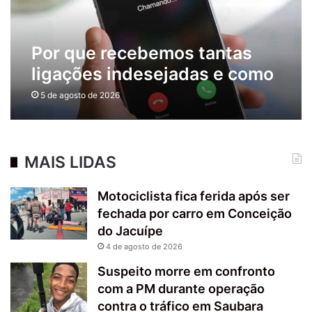
Por que recebemos tantas
ligações indesejadas e como
bloquear esse incômodo?
5 de agosto de 2026
MAIS LIDAS
Motociclista fica ferida após ser
fechada por carro em Conceição
do Jacuípe
4 de agosto de 2026
Suspeito morre em confronto
com a PM durante operação
contra o tráfico em Saubara