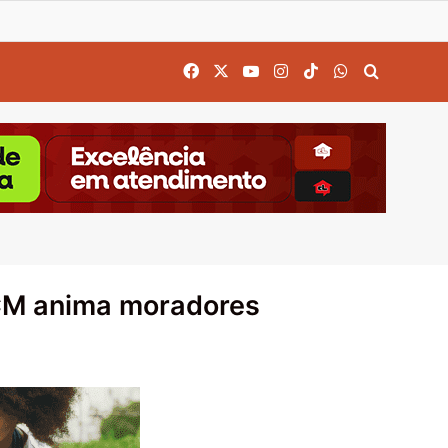
Facebook
X
YouTube
Instagram
TikTok
WhatsApp
Procurar
ACM anima moradores