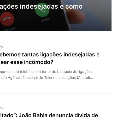
gações indesejadas e como
26
ebemos tantas ligações indesejadas e
ear esse incômodo?
mpresas de telefonia em torno do bloqueio de ligações
ou à Agência Nacional de Telecomunicações (Anatel)…
26
ltado”: João Bahia denuncia dívida de