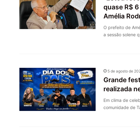
quase R$ 6
Amélia Rod
O prefeito de Amé
a sessão solene 
5 de agosto de 20
Grande fes
realizada 
Em clima de celeb
comunidade de T