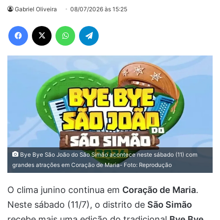
Gabriel Oliveira
08/07/2026 às 15:25
Facebook
X
WhatsApp
Telegram
Bye Bye São João do São Simão acontece neste sábado (11) com
grandes atrações em Coração de Maria- Foto: Reprodução
O clima junino continua em
Coração de Maria
.
Neste sábado (11/7), o distrito de
São Simão
recebe mais uma edição do tradicional
Bye Bye