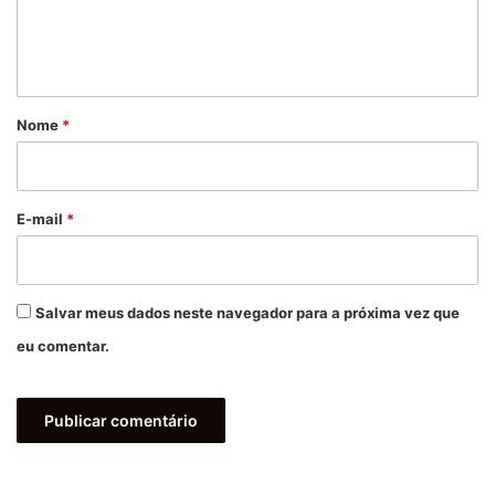
n
t
á
r
Nome
*
i
o
*
E-mail
*
Salvar meus dados neste navegador para a próxima vez que
eu comentar.