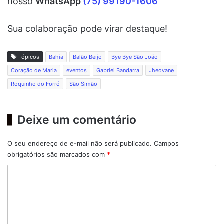
nosso
WhatsApp
(75) 99190-1606
Sua colaboração pode virar destaque!
Tópicos
Bahia
Balão Beijo
Bye Bye São João
Coração de Maria
eventos
Gabriel Bandarra
Jheovane
Roquinho do Forró
São Simão
Deixe um comentário
O seu endereço de e-mail não será publicado.
Campos
obrigatórios são marcados com
*
C
o
m
e