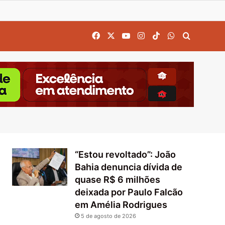
Facebook
X
YouTube
Instagram
TikTok
WhatsApp
Procurar
“Estou revoltado”: João
Bahia denuncia dívida de
quase R$ 6 milhões
deixada por Paulo Falcão
em Amélia Rodrigues
5 de agosto de 2026