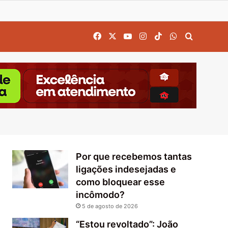
Facebook
X
YouTube
Instagram
TikTok
WhatsApp
Procurar
Por que recebemos tantas
ligações indesejadas e
como bloquear esse
incômodo?
5 de agosto de 2026
“Estou revoltado”: João