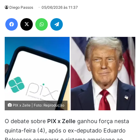
Diego Passos
05/06/2026 às 11:37
Facebook
X
WhatsApp
Telegram
PIX x Zelle | Foto: Reprodução
O debate sobre
PIX x Zelle
ganhou força nesta
quinta-feira (4), após o ex-deputado Eduardo
Bolsonaro comparar o sistema americano ao