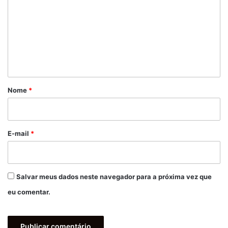
m
e
n
t
á
r
Nome
*
i
o
*
E-mail
*
Salvar meus dados neste navegador para a próxima vez que
eu comentar.