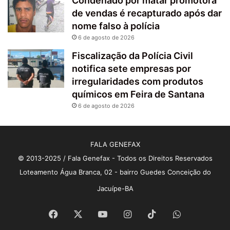
Condenado por matar promotora
de vendas é recapturado após dar
nome falso à polícia
6 de agosto de 2026
Fiscalização da Polícia Civil
notifica sete empresas por
irregularidades com produtos
químicos em Feira de Santana
6 de agosto de 2026
FALA GENEFAX
© 2013-2025 / Fala Genefax - Todos os Direitos Reservados
Loteamento Água Branca, 02 - bairro Guedes Conceição do
Jacuípe-BA
Facebook
X
YouTube
Instagram
TikTok
WhatsApp