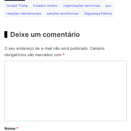
Donald Trump
Estados Unidos
organizações terroristas
pcc
relações internacionais
sanções econômicas
Segurança Pública
Deixe um comentário
O seu endereço de e-mail não será publicado.
Campos
obrigatórios são marcados com
*
C
o
m
e
n
t
á
r
Nome
*