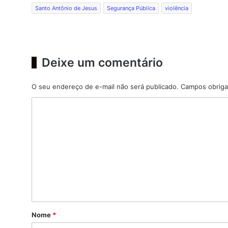
Santo Antônio de Jesus
Segurança Pública
violência
Deixe um comentário
O seu endereço de e-mail não será publicado.
Campos obriga
C
o
m
e
n
t
á
r
Nome
*
i