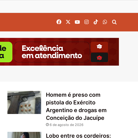
Facebook
X
YouTube
Instagram
TikTok
WhatsApp
Procurar
Homem é preso com
pistola do Exército
Argentino e drogas em
Conceição do Jacuípe
6 de agosto de 2026
Lobo entre os cordeiros: