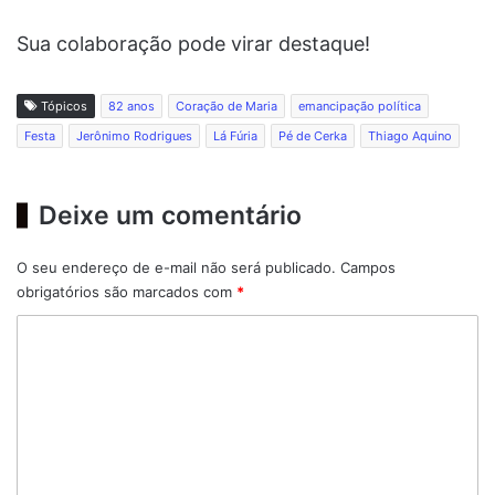
Sua colaboração pode virar destaque!
Tópicos
82 anos
Coração de Maria
emancipação política
Festa
Jerônimo Rodrigues
Lá Fúria
Pé de Cerka
Thiago Aquino
Deixe um comentário
O seu endereço de e-mail não será publicado.
Campos
obrigatórios são marcados com
*
C
o
m
e
n