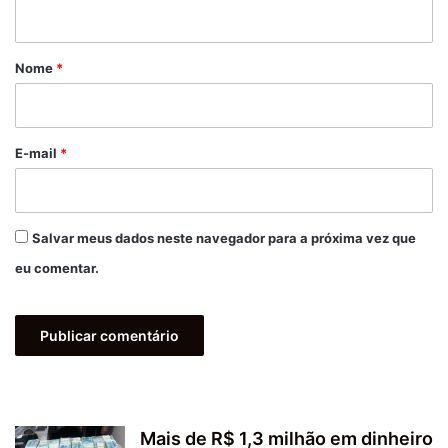
t
á
r
Nome
*
i
o
*
E-mail
*
Salvar meus dados neste navegador para a próxima vez que
eu comentar.
Mais de R$ 1,3 milhão em dinheiro