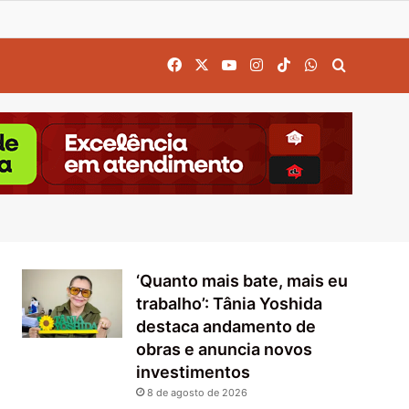
Facebook
X
YouTube
Instagram
TikTok
WhatsApp
Procurar
‘Quanto mais bate, mais eu
trabalho’: Tânia Yoshida
destaca andamento de
obras e anuncia novos
investimentos
8 de agosto de 2026