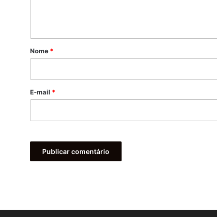
n
t
á
r
Nome
*
i
o
*
E-mail
*