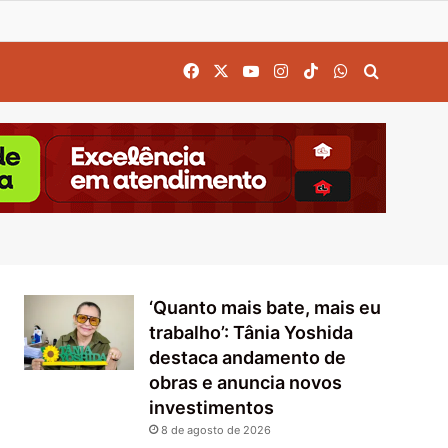
Facebook
X
YouTube
Instagram
TikTok
WhatsApp
Procurar
‘Quanto mais bate, mais eu
trabalho’: Tânia Yoshida
destaca andamento de
obras e anuncia novos
investimentos
8 de agosto de 2026