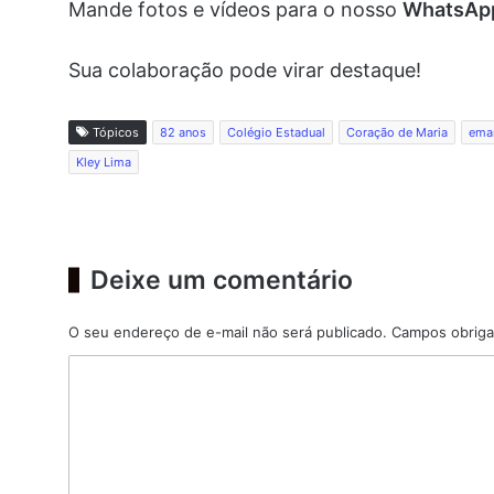
Mande fotos e vídeos para o nosso
WhatsA
Sua colaboração pode virar destaque!
Tópicos
82 anos
Colégio Estadual
Coração de Maria
eman
Kley Lima
Deixe um comentário
O seu endereço de e-mail não será publicado.
Campos obriga
C
o
m
e