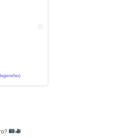
lagenefax)
rro?