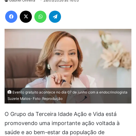
Gabriel Oliveira
28/05/2026 às 16:03
Facebook
X
WhatsApp
Telegram
Evento gratuito acontece no dia 07 de junho com a endocrinologista
Suzete Matos- Foto: Reprodução
O Grupo da Terceira Idade Ação e Vida está
promovendo uma importante ação voltada à
saúde e ao bem-estar da população de