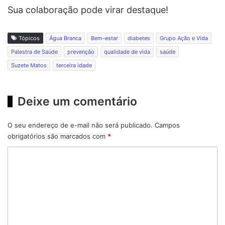
Sua colaboração pode virar destaque!
Tópicos
Água Branca
Bem-estar
diabetes
Grupo Ação e Vida
Palestra de Saúde
prevenção
qualidade de vida
saúde
Suzete Matos
terceira idade
Deixe um comentário
O seu endereço de e-mail não será publicado.
Campos
obrigatórios são marcados com
*
C
o
m
e
n