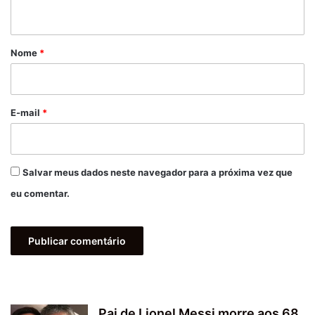
t
á
r
Nome
*
i
o
*
E-mail
*
Salvar meus dados neste navegador para a próxima vez que
eu comentar.
Pai de Lionel Messi morre aos 68