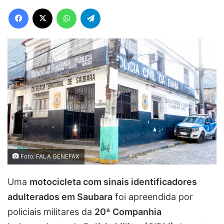
Facebook
X
WhatsApp
Telegram
Foto: FALA GENEFAX
Uma
motocicleta com sinais identificadores
adulterados em Saubara
foi apreendida por
policiais militares da
20ª Companhia