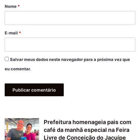
r
Nome
*
i
o
*
E-mail
*
Salvar meus dados neste navegador para a próxima vez que
eu comentar.
Prefeitura homenageia pais com
café da manhã especial na Feira
Livre de Conceição do Jacuípe