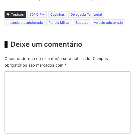
Tópicos
20ª CIPM
Casinhas
Delegacia Territorial
motocicleta adulterada
Polícia Militar
Saubara
veículo adulterado
Deixe um comentário
O seu endereço de e-mail não será publicado.
Campos
obrigatórios são marcados com
*
C
o
m
e
n
t
á