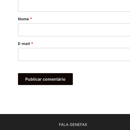
á
r
Nome
*
i
o
*
E-mail
*
FALA GENEFAX