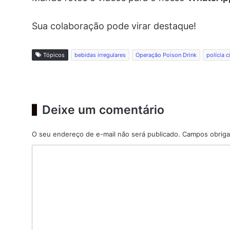
Sua colaboração pode virar destaque!
Tópicos
bebidas irregulares
Operação Poison Drink
polícia ci
Deixe um comentário
O seu endereço de e-mail não será publicado.
Campos obriga
C
o
m
e
n
t