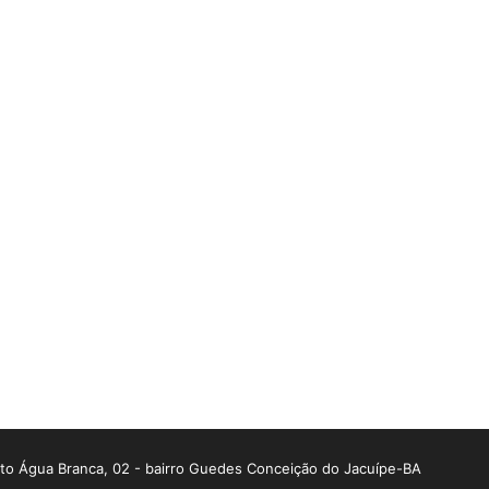
o Água Branca, 02 - bairro Guedes Conceição do Jacuípe-BA