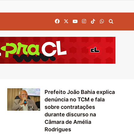
Facebook
X
YouTube
Instagram
TikTok
WhatsApp
Procurar
Prefeito João Bahia explica
denúncia no TCM e fala
sobre contratações
durante discurso na
Câmara de Amélia
Rodrigues