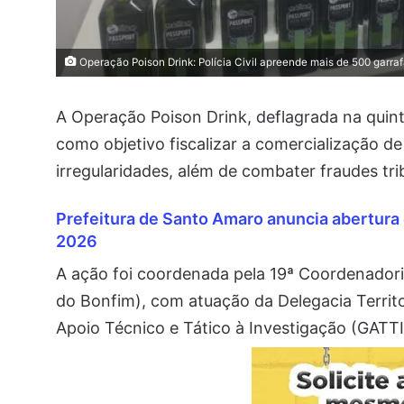
Operação Poison Drink: Polícia Civil apreende mais de 500 garra
A Operação Poison Drink, deflagrada na quint
como objetivo fiscalizar a comercialização de
irregularidades, além de combater fraudes tri
Prefeitura de Santo Amaro anuncia abertura 
2026
A ação foi coordenada pela 19ª Coordenadoria
do Bonfim), com atuação da Delegacia Terri
Apoio Técnico e Tático à Investigação (GATT