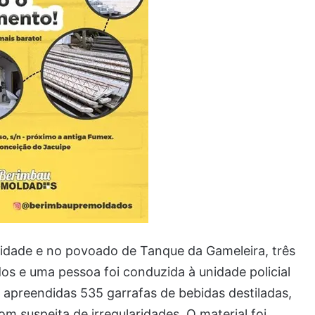
cidade e no povoado de Tanque da Gameleira, três
os e uma pessoa foi conduzida à unidade policial
 apreendidas 535 garrafas de bebidas destiladas,
m suspeita de irregularidades. O material foi