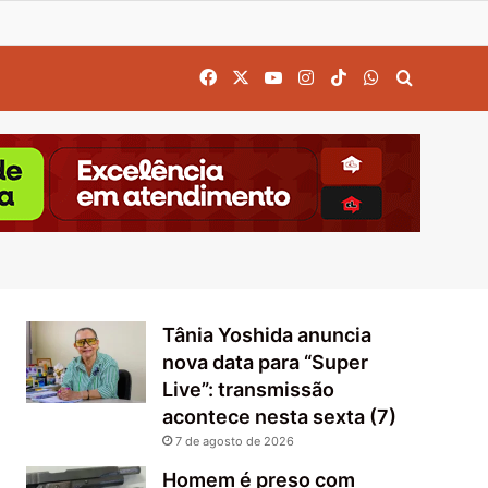
Facebook
X
YouTube
Instagram
TikTok
WhatsApp
Procurar
Tânia Yoshida anuncia
nova data para “Super
Live”: transmissão
acontece nesta sexta (7)
7 de agosto de 2026
Homem é preso com