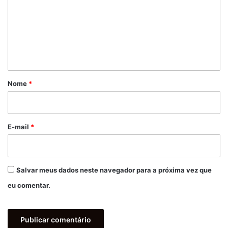
m
e
n
t
á
r
Nome
*
i
o
*
E-mail
*
Salvar meus dados neste navegador para a próxima vez que
eu comentar.