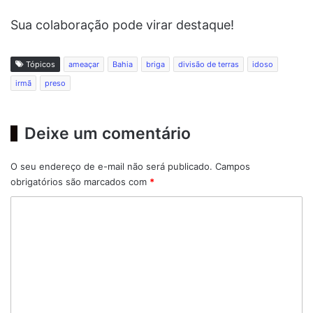
Sua colaboração pode virar destaque!
Tópicos
ameaçar
Bahia
briga
divisão de terras
idoso
irmã
preso
Deixe um comentário
O seu endereço de e-mail não será publicado.
Campos
obrigatórios são marcados com
*
C
o
m
e
n
t