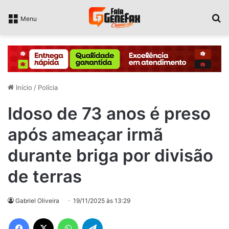
P
Menu
Início
/
Polícia
Idoso de 73 anos é preso
após ameaçar irmã
durante briga por divisão
de terras
Gabriel Oliveira
19/11/2025 às 13:29
Facebook
X
WhatsApp
Telegram