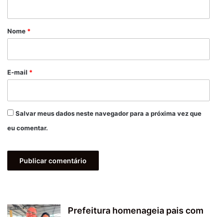
á
r
Nome
*
i
o
*
E-mail
*
Salvar meus dados neste navegador para a próxima vez que
eu comentar.
Prefeitura homenageia pais com