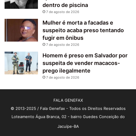
dentro de piscina
7 de agosto de 2026
Mulher é morta a facadas e
suspeito acaba preso tentando
fugir em ônibus
7 de agosto de 2026
Homem é preso em Salvador por
suspeita de vender macacos-
prego ilegalmente
7 de agosto de 2026
FALA GENEFAX
© 2013-2025 / Fala Genefax - Todos os Direitos Reservados
Loteamento Água Branca, 02 - bairro Guedes Conceição do
Jacuípe-BA