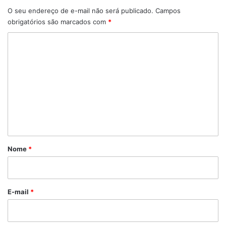
O seu endereço de e-mail não será publicado.
Campos
obrigatórios são marcados com
*
C
o
m
e
n
t
á
r
Nome
*
i
o
*
E-mail
*