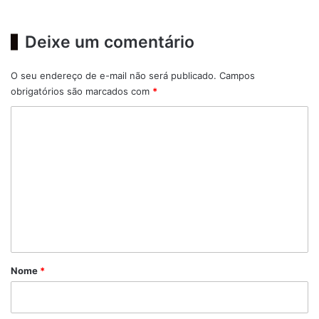
Deixe um comentário
O seu endereço de e-mail não será publicado.
Campos
obrigatórios são marcados com
*
C
o
m
e
n
t
á
r
Nome
*
i
o