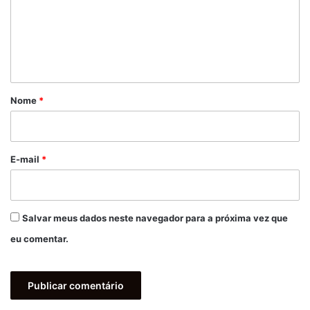
e
n
t
á
r
Nome
*
i
o
*
E-mail
*
Salvar meus dados neste navegador para a próxima vez que
eu comentar.