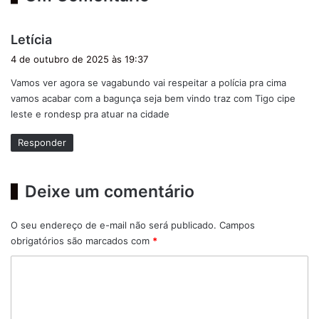
d
Letícia
i
4 de outubro de 2025 às 19:37
s
Vamos ver agora se vagabundo vai respeitar a polícia pra cima
s
vamos acabar com a bagunça seja bem vindo traz com Tigo cipe
e
leste e rondesp pra atuar na cidade
:
Responder
Deixe um comentário
O seu endereço de e-mail não será publicado.
Campos
obrigatórios são marcados com
*
C
o
m