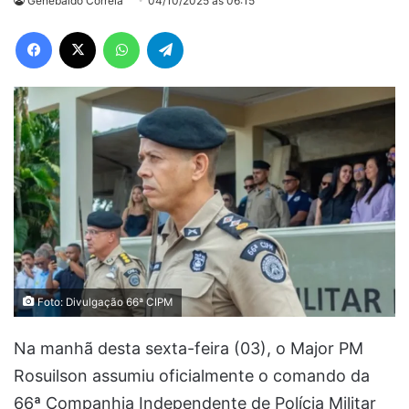
Genebaldo Correia
04/10/2025 às 06:15
Facebook
X
WhatsApp
Telegram
Foto: Divulgação 66ª CIPM
Na manhã desta sexta-feira (03), o Major PM
Rosuilson assumiu oficialmente o comando da
66ª Companhia Independente de Polícia Militar