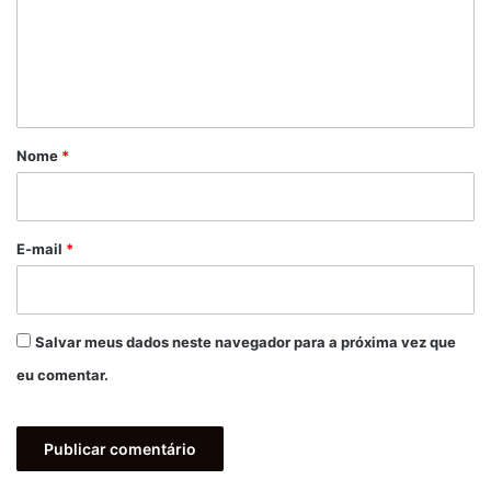
e
n
t
á
r
Nome
*
i
o
*
E-mail
*
Salvar meus dados neste navegador para a próxima vez que
eu comentar.