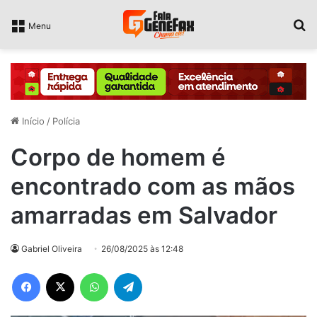
P
Menu
Início
/
Polícia
Corpo de homem é
encontrado com as mãos
amarradas em Salvador
Gabriel Oliveira
26/08/2025 às 12:48
Facebook
X
WhatsApp
Telegram