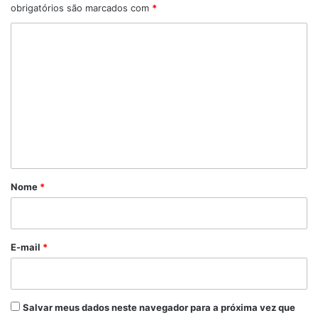
obrigatórios são marcados com
*
C
o
m
e
n
t
á
r
Nome
*
i
o
*
E-mail
*
Salvar meus dados neste navegador para a próxima vez que