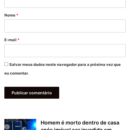
á
r
Nome
*
i
o
*
E-mail
*
Salvar meus dados neste navegador para a próxima vez que
eu comentar.
Homem é morto dentro de casa
após imóvel ser invadido em