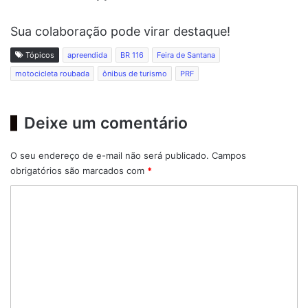
Sua colaboração pode virar destaque!
Tópicos
apreendida
BR 116
Feira de Santana
motocicleta roubada
ônibus de turismo
PRF
Deixe um comentário
O seu endereço de e-mail não será publicado.
Campos
obrigatórios são marcados com
*
C
o
m
e
n
t