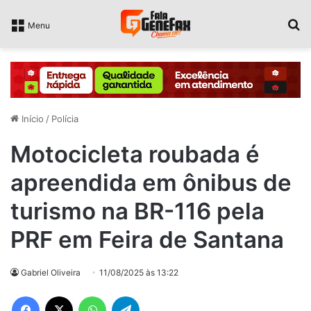
P
Menu
Início
/
Polícia
Motocicleta roubada é
apreendida em ônibus de
turismo na BR-116 pela
PRF em Feira de Santana
Gabriel Oliveira
11/08/2025 às 13:22
Facebook
X
WhatsApp
Telegram