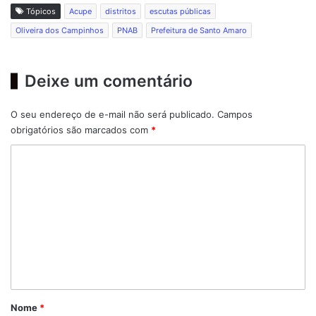
Tópicos
Acupe
distritos
escutas públicas
Oliveira dos Campinhos
PNAB
Prefeitura de Santo Amaro
Deixe um comentário
O seu endereço de e-mail não será publicado.
Campos
obrigatórios são marcados com
*
C
o
m
e
n
t
á
r
Nome
*