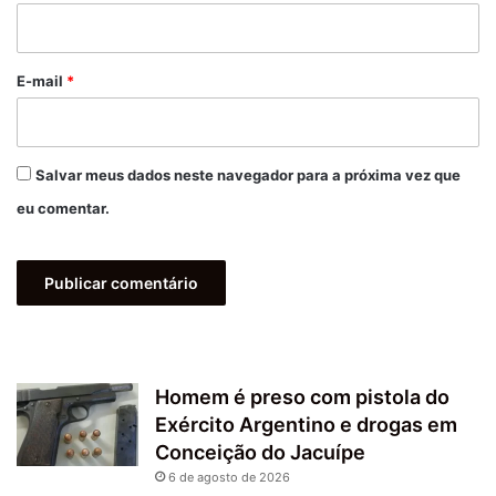
i
o
*
E-mail
*
Salvar meus dados neste navegador para a próxima vez que
eu comentar.
Homem é preso com pistola do
Exército Argentino e drogas em
Conceição do Jacuípe
6 de agosto de 2026