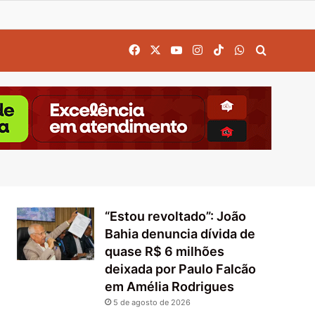
Facebook
X
YouTube
Instagram
TikTok
WhatsApp
Procurar
“Estou revoltado”: João
Bahia denuncia dívida de
quase R$ 6 milhões
deixada por Paulo Falcão
em Amélia Rodrigues
5 de agosto de 2026