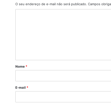
O seu endereço de e-mail não será publicado.
Campos obriga
C
o
m
e
n
t
á
r
Nome
*
i
o
*
E-mail
*