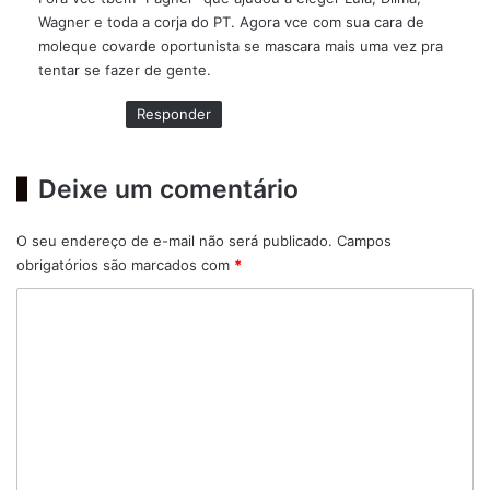
s
Wagner e toda a corja do PT. Agora vce com sua cara de
e
moleque covarde oportunista se mascara mais uma vez pra
:
tentar se fazer de gente.
Responder
Deixe um comentário
O seu endereço de e-mail não será publicado.
Campos
obrigatórios são marcados com
*
C
o
m
e
n
t