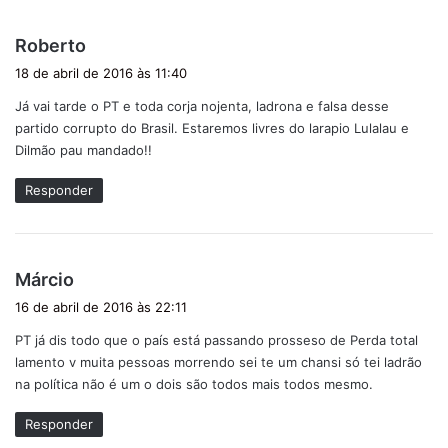
d
Roberto
i
18 de abril de 2016 às 11:40
s
Já vai tarde o PT e toda corja nojenta, ladrona e falsa desse
s
partido corrupto do Brasil. Estaremos livres do larapio Lulalau e
e
Dilmão pau mandado!!
:
Responder
d
Márcio
i
16 de abril de 2016 às 22:11
s
PT já dis todo que o país está passando prosseso de Perda total
s
lamento v muita pessoas morrendo sei te um chansi só tei ladrão
e
na política não é um o dois são todos mais todos mesmo.
:
Responder