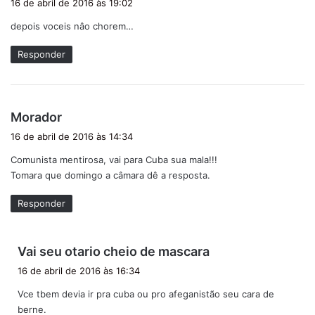
16 de abril de 2016 às 19:02
s
depois voceis nâo chorem…
s
e
Responder
:
d
Morador
i
16 de abril de 2016 às 14:34
s
Comunista mentirosa, vai para Cuba sua mala!!!
s
Tomara que domingo a câmara dê a resposta.
e
:
Responder
d
Vai seu otario cheio de mascara
i
16 de abril de 2016 às 16:34
s
Vce tbem devia ir pra cuba ou pro afeganistão seu cara de
s
berne.
e