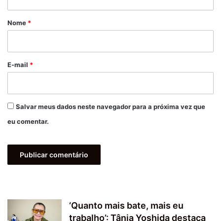
á
r
Nome
*
i
o
*
E-mail
*
Salvar meus dados neste navegador para a próxima vez que
eu comentar.
‘Quanto mais bate, mais eu
trabalho’: Tânia Yoshida destaca