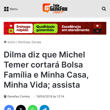
P
Menu
Início
/
Notícias Gerais
Dilma diz que Michel
Temer cortará Bolsa
Família e Minha Casa,
Minha Vida; assista
Genefax Correia
16/04/2016 às 12:14
Facebook
X
WhatsApp
Telegram