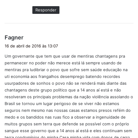
:
Responder
d
Fagner
i
16 de abril de 2016 às 13:07
s
Um governante que tem que usar de mentiras chantagens pra
s
permanecer no poder não merece está lá sempre usando de
e
mentiras pra ludibriar o povo que sofre sem saúde educação na
:
uti economia aos frangalhos desemprego batendo recordes
usurpadores de sonhos o povo não se renderá mais diante das
chantagens deste grupo político que a 14 anos aí está e não
resolveram os principais problemas da nação violência assolando o
Brasil se tornou um lugar perigoso de se viver não estamos
seguros nem mesmo nas nossas casas estamos presos refém do
medo e os bandidos nas ruas fico a observar a ingenuidade de
muitos grupos sem terra que defende se possível com o próprio
sangue esse governo que a 14 anos aí está e eles continuam sem
terra condomínios do minha Casa minha vida com donos de carro