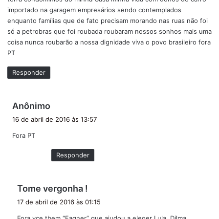
importado na garagem empresários sendo contemplados
enquanto famílias que de fato precisam morando nas ruas não foi
só a petrobras que foi roubada roubaram nossos sonhos mais uma
coisa nunca roubarão a nossa dignidade viva o povo brasileiro fora
PT
Responder
d
Anônimo
i
16 de abril de 2016 às 13:57
s
Fora PT
s
e
Responder
:
d
Tome vergonha !
i
17 de abril de 2016 às 01:15
s
Fora vce tbem “Fagner” que ajudou a eleger Lula, Dilma,