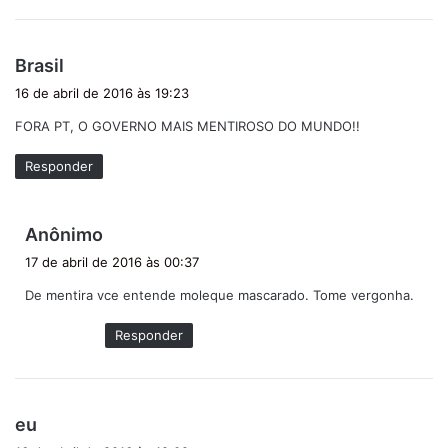
d
Brasil
i
16 de abril de 2016 às 19:23
s
FORA PT, O GOVERNO MAIS MENTIROSO DO MUNDO!!
s
e
Responder
:
d
Anônimo
i
17 de abril de 2016 às 00:37
s
De mentira vce entende moleque mascarado. Tome vergonha.
s
e
Responder
:
d
eu
i