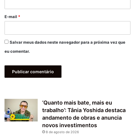
o
*
E-mail
*
Salvar meus dados neste navegador para a próxima vez que
eu comentar.
‘Quanto mais bate, mais eu
trabalho’: Tânia Yoshida destaca
andamento de obras e anuncia
novos investimentos
8 de agosto de 2026