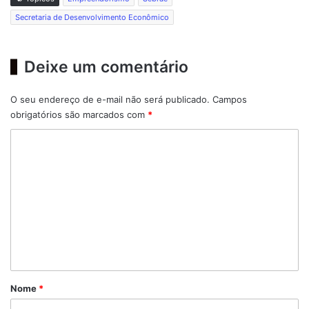
Secretaria de Desenvolvimento Econômico
Deixe um comentário
O seu endereço de e-mail não será publicado.
Campos
obrigatórios são marcados com
*
C
o
m
e
n
t
á
r
Nome
*
i