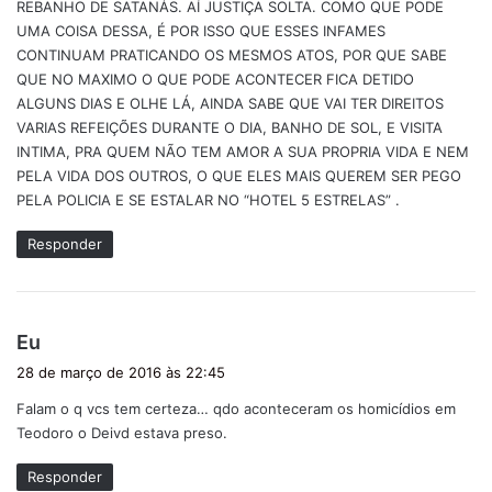
REBANHO DE SATANÁS. AÍ JUSTIÇA SOLTA. COMO QUE PODE
e
UMA COISA DESSA, É POR ISSO QUE ESSES INFAMES
:
CONTINUAM PRATICANDO OS MESMOS ATOS, POR QUE SABE
QUE NO MAXIMO O QUE PODE ACONTECER FICA DETIDO
ALGUNS DIAS E OLHE LÁ, AINDA SABE QUE VAI TER DIREITOS
VARIAS REFEIÇÕES DURANTE O DIA, BANHO DE SOL, E VISITA
INTIMA, PRA QUEM NÃO TEM AMOR A SUA PROPRIA VIDA E NEM
PELA VIDA DOS OUTROS, O QUE ELES MAIS QUEREM SER PEGO
PELA POLICIA E SE ESTALAR NO “HOTEL 5 ESTRELAS” .
Responder
d
Eu
i
28 de março de 2016 às 22:45
s
Falam o q vcs tem certeza… qdo aconteceram os homicídios em
s
Teodoro o Deivd estava preso.
e
:
Responder