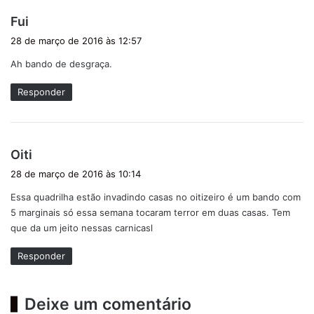
d
Fui
i
28 de março de 2016 às 12:57
s
Ah bando de desgraça.
s
e
Responder
:
d
Oiti
i
28 de março de 2016 às 10:14
s
Essa quadrilha estão invadindo casas no oitizeiro é um bando com
s
5 marginais só essa semana tocaram terror em duas casas. Tem
e
que da um jeito nessas carnicasl
:
Responder
Deixe um comentário