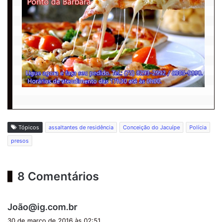
Tópicos
assaltantes de residência
Conceição do Jacuípe
Polícia
presos
8 Comentários
d
João@ig.com.br
i
30 de março de 2016 às 02:51