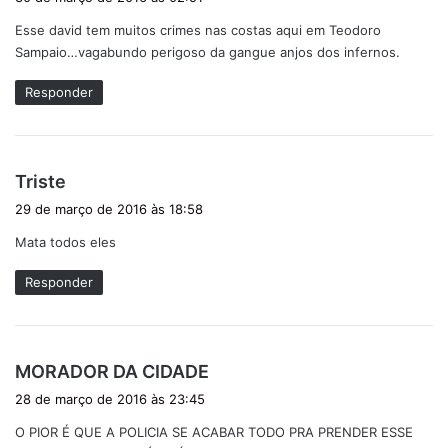
s
Esse david tem muitos crimes nas costas aqui em Teodoro
s
Sampaio…vagabundo perigoso da gangue anjos dos infernos.
e
:
Responder
d
Triste
i
29 de março de 2016 às 18:58
s
Mata todos eles
s
e
Responder
:
d
MORADOR DA CIDADE
i
28 de março de 2016 às 23:45
s
O PIOR É QUE A POLICIA SE ACABAR TODO PRA PRENDER ESSE
s