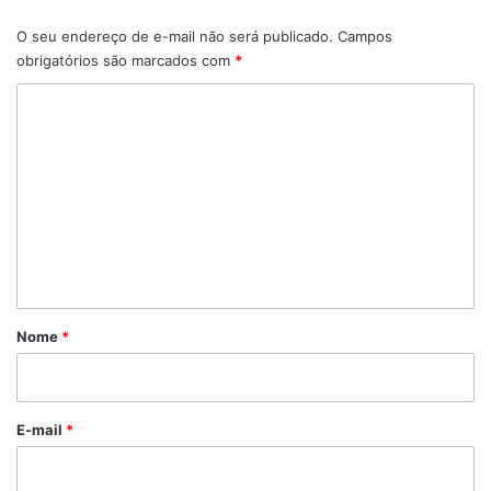
O seu endereço de e-mail não será publicado.
Campos
obrigatórios são marcados com
*
C
o
m
e
n
t
á
r
Nome
*
i
o
*
E-mail
*