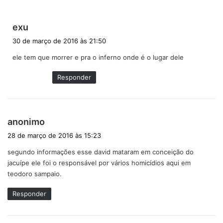
d
exu
i
30 de março de 2016 às 21:50
s
ele tem que morrer e pra o inferno onde é o lugar dele
s
e
Responder
:
d
anonimo
i
28 de março de 2016 às 15:23
s
segundo informações esse david mataram em conceição do
s
jacuípe ele foi o responsável por vários homicídios aqui em
e
teodoro sampaio.
:
Responder