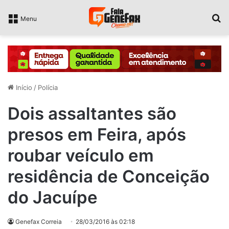
P
Menu
Início
/
Polícia
Dois assaltantes são
presos em Feira, após
roubar veículo em
residência de Conceição
do Jacuípe
Genefax Correia
28/03/2016 às 02:18