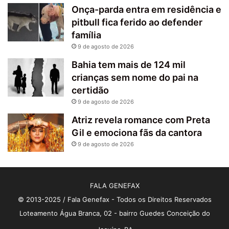
Onça-parda entra em residência e
pitbull fica ferido ao defender
família
9 de agosto de 2026
Bahia tem mais de 124 mil
crianças sem nome do pai na
certidão
9 de agosto de 2026
Atriz revela romance com Preta
Gil e emociona fãs da cantora
9 de agosto de 2026
FALA GENEFAX
© 2013-2025 / Fala Genefax - Todos os Direitos Reservados
Loteamento Água Branca, 02 - bairro Guedes Conceição do