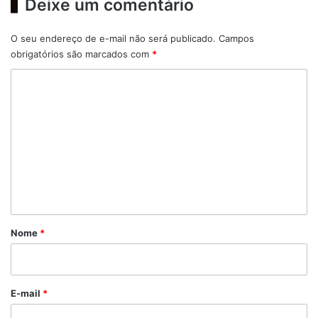
Deixe um comentário
O seu endereço de e-mail não será publicado.
Campos
obrigatórios são marcados com
*
C
o
m
e
n
t
á
r
Nome
*
i
o
*
E-mail
*