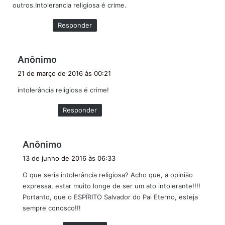
outros.Intolerancia religiosa é crime.
e
:
Responder
d
Anônimo
i
21 de março de 2016 às 00:21
s
intolerância religiosa é crime!
s
e
Responder
:
d
Anônimo
i
13 de junho de 2016 às 06:33
s
O que seria intolerância religiosa? Acho que, a opinião
s
expressa, estar muito longe de ser um ato intolerante!!!!
e
Portanto, que o ESPÍRITO Salvador do Pai Eterno, esteja
:
sempre conosco!!!