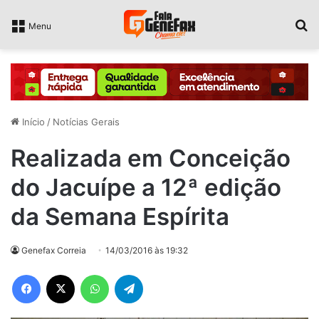
P
Menu
Início
/
Notícias Gerais
Realizada em Conceição
do Jacuípe a 12ª edição
da Semana Espírita
Genefax Correia
14/03/2016 às 19:32
Facebook
X
WhatsApp
Telegram