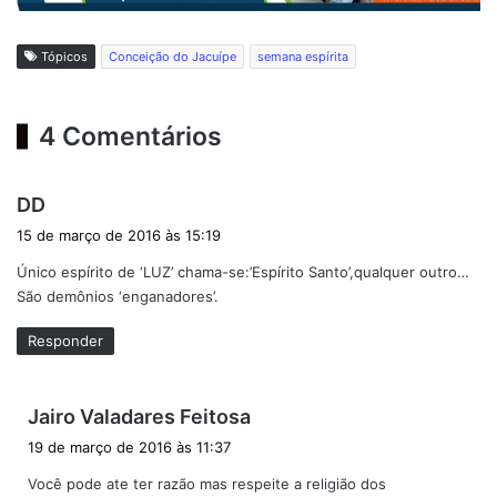
Tópicos
Conceição do Jacuípe
semana espírita
4 Comentários
d
DD
i
15 de março de 2016 às 15:19
s
Único espírito de ‘LUZ’ chama-se:’Espírito Santo’,qualquer outro…
s
São demônios ‘enganadores’.
e
:
Responder
d
Jairo Valadares Feitosa
i
19 de março de 2016 às 11:37
s
Você pode ate ter razão mas respeite a religião dos
s