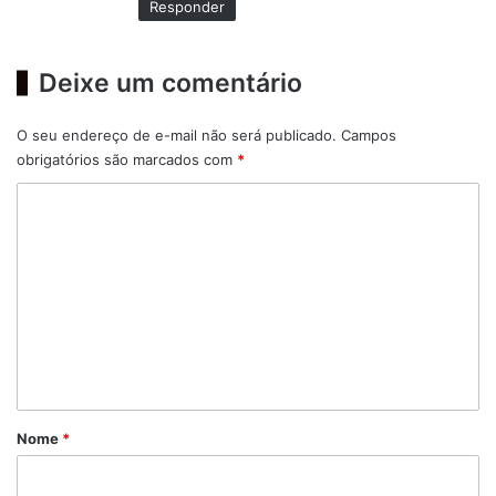
Responder
Deixe um comentário
O seu endereço de e-mail não será publicado.
Campos
obrigatórios são marcados com
*
C
o
m
e
n
t
á
r
Nome
*
i