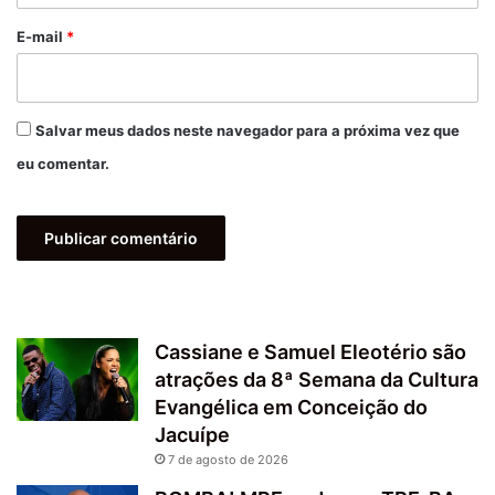
o
*
E-mail
*
Salvar meus dados neste navegador para a próxima vez que
eu comentar.
Cassiane e Samuel Eleotério são
atrações da 8ª Semana da Cultura
Evangélica em Conceição do
Jacuípe
7 de agosto de 2026