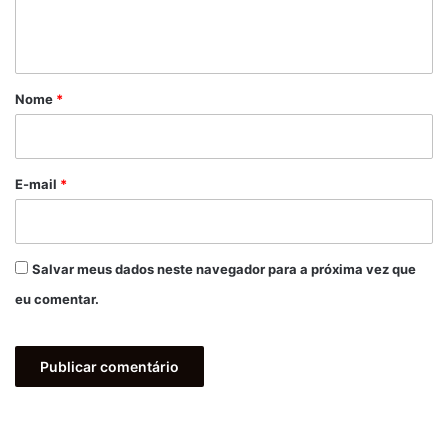
n
t
á
r
Nome
*
i
o
*
E-mail
*
Salvar meus dados neste navegador para a próxima vez que
eu comentar.