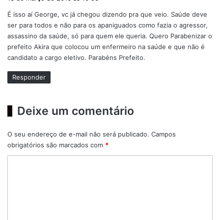
s
É isso aí George, vc já chegou dizendo pra que veio. Saúde deve
s
ser para todos e não para os apaniguados como fazia o agressor,
e
assassino da saúde, só para quem ele queria. Quero Parabenizar o
:
prefeito Akira que colocou um enfermeiro na saúde e que não é
candidato a cargo eletivo. Parabéns Prefeito.
Responder
Deixe um comentário
O seu endereço de e-mail não será publicado.
Campos
obrigatórios são marcados com
*
C
o
m
e