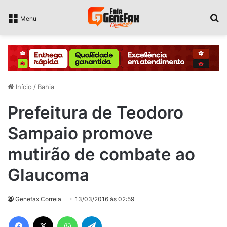
P
Menu
Início
/
Bahia
Prefeitura de Teodoro
Sampaio promove
mutirão de combate ao
Glaucoma
Genefax Correia
13/03/2016 às 02:59
Facebook
X
WhatsApp
Telegram