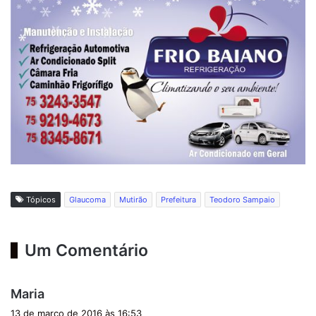
Tópicos
Glaucoma
Mutirão
Prefeitura
Teodoro Sampaio
Um Comentário
d
Maria
i
13 de março de 2016 às 16:53