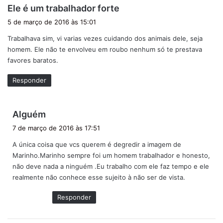
d
Ele é um trabalhador forte
i
5 de março de 2016 às 15:01
s
Trabalhava sim, vi varias vezes cuidando dos animais dele, seja
s
homem. Ele não te envolveu em roubo nenhum só te prestava
e
favores baratos.
:
Responder
d
Alguém
i
7 de março de 2016 às 17:51
s
A única coisa que vcs querem é degredir a imagem de
s
Marinho.Marinho sempre foi um homem trabalhador e honesto,
e
não deve nada a ninguém .Eu trabalho com ele faz tempo e ele
:
realmente não conhece esse sujeito à não ser de vista.
Responder