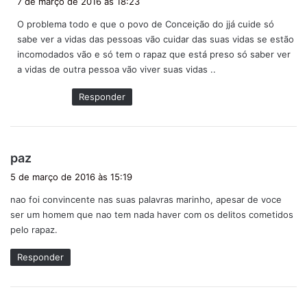
7 de março de 2016 às 18:23
s
O problema todo e que o povo de Conceição do jjá cuide só
s
sabe ver a vidas das pessoas vão cuidar das suas vidas se estão
e
incomodados vão e só tem o rapaz que está preso só saber ver
:
a vidas de outra pessoa vão viver suas vidas ..
Responder
d
paz
i
5 de março de 2016 às 15:19
s
nao foi convincente nas suas palavras marinho, apesar de voce
s
ser um homem que nao tem nada haver com os delitos cometidos
e
pelo rapaz.
:
Responder