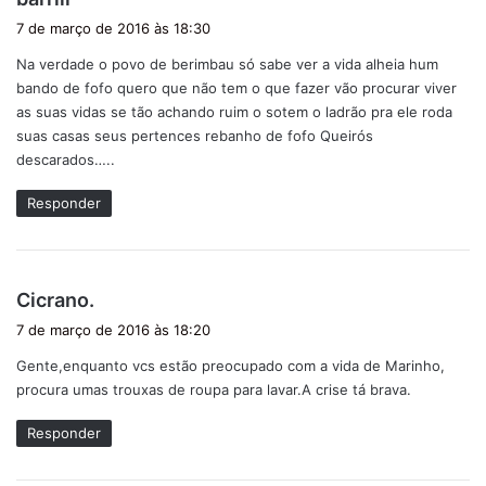
i
7 de março de 2016 às 18:30
s
Na verdade o povo de berimbau só sabe ver a vida alheia hum
s
bando de fofo quero que não tem o que fazer vão procurar viver
e
as suas vidas se tão achando ruim o sotem o ladrão pra ele roda
:
suas casas seus pertences rebanho de fofo Queirós
descarados…..
Responder
d
Cicrano.
i
7 de março de 2016 às 18:20
s
Gente,enquanto vcs estão preocupado com a vida de Marinho,
s
procura umas trouxas de roupa para lavar.A crise tá brava.
e
:
Responder