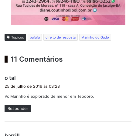
Tópicos
bafafá
direito de resposta
Marinho do Gado
11 Comentários
d
o tal
i
25 de julho de 2016 às 03:28
s
Vc Marinho é explorado de menor em Teodoro.
s
e
Responder
:
d
barrill