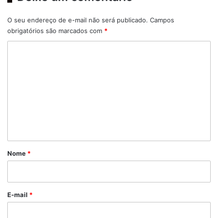
O seu endereço de e-mail não será publicado.
Campos
obrigatórios são marcados com
*
C
o
m
e
n
t
á
r
Nome
*
i
o
*
E-mail
*