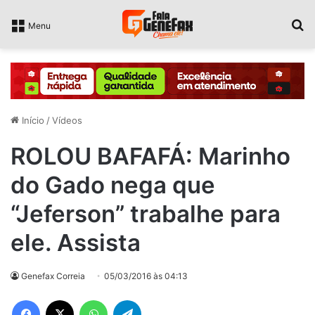
P
Menu
Início
/
Vídeos
ROLOU BAFAFÁ: Marinho
do Gado nega que
“Jeferson” trabalhe para
ele. Assista
Genefax Correia
05/03/2016 às 04:13
Facebook
X
WhatsApp
Telegram