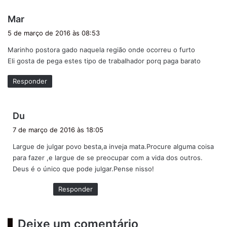
d
Mar
i
5 de março de 2016 às 08:53
s
Marinho postora gado naquela região onde ocorreu o furto
s
Eli gosta de pega estes tipo de trabalhador porq paga barato
e
:
Responder
d
Du
i
7 de março de 2016 às 18:05
s
Largue de julgar povo besta,a inveja mata.Procure alguma coisa
s
para fazer ,e largue de se preocupar com a vida dos outros.
e
Deus é o único que pode julgar.Pense nisso!
:
Responder
Deixe um comentário