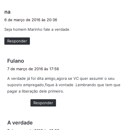
d
na
i
6 de março de 2016 às 20:36
s
Seja homem Marinho fale a verdade
s
e
Responder
:
d
Fulano
i
7 de março de 2016 às 17:56
s
A verdade já foi dita amigo,agora se VC quer assumir o seu
s
suposto empregado,fique à vontade .Lembrando que tem que
e
pagar a liberação dele primeiro.
:
Responder
d
A verdade
i